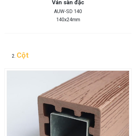
Ván sàn đặc
AUW-SD 140
140x24mm
Cột