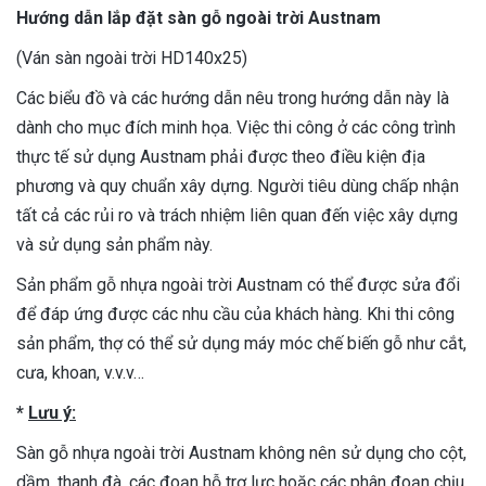
Hướng
dẫn
lắp
đặt
sàn
gỗ
ngoài
trời
Austnam
(Ván sàn ngoài trời HD140x25)
Các biểu đồ và các hướng dẫn nêu trong hướng dẫn này là
dành cho mục đích minh họa. Việc thi công ở các công trình
thực tế sử dụng Austnam phải được theo điều kiện địa
phương và quy chuẩn xây dựng. Người tiêu dùng chấp nhận
tất cả các rủi ro và trách nhiệm liên quan đến việc xây dựng
và sử dụng sản phẩm này.
Sản phẩm gỗ nhựa ngoài trời Austnam có thể được sửa đổi
để đáp ứng được các nhu cầu của khách hàng. Khi thi công
sản phẩm, thợ có thể sử dụng máy móc chế biến gỗ như cắt,
cưa, khoan, v.v.v…
*
Lưu
ý:
Sàn gỗ nhựa ngoài trời Austnam không nên sử dụng cho cột,
dầm, thanh đà, các đoạn hỗ trợ lực hoặc các phân đoạn chịu