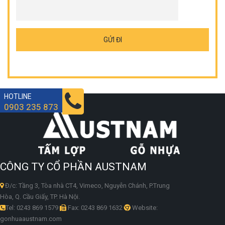
HOTLINE
0903 235 873
CÔNG TY CỔ PHẦN AUSTNAM
Đ/c: Tầng 3, Tòa nhà CT4, Vimeco, Nguyễn Chánh, P.Trung
Hòa, Q. Cầu Giấy, TP. Hà Nội.
Tel: 0243 869 1579
Fax: 0243 869 1632
Website:
gonhuaaustnam.com