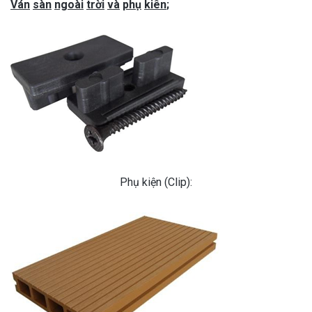
Ván
sàn
ngoài
trời
và
phụ
kiên
;
Phụ kiện (Clip):